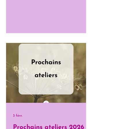
Inscriptions limitées à 10 personnes.
Une rencontre avec Soi , je me
rappelle qui je suis... Une méthode
unique qui associe l'Astrologie
Sidérale, la Numérologie avec les
Fleurs de Bach. Cette formation
permet de retrouver son unité
intérieure . Quel est le sens de mon
existence ? Pourquoi certaines
situations se répètent dans ma vie? Et
si mes épreuves avaient un s
3 févr.
Prochains ateliers 2026