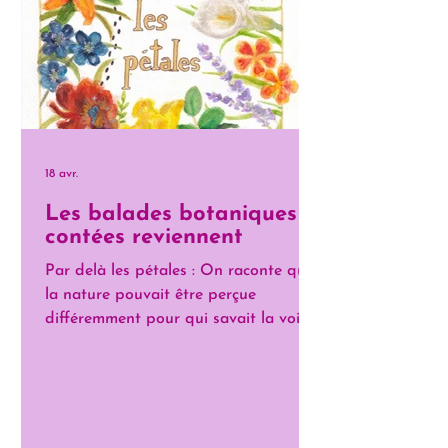
18 avr.
Les balades botaniques
contées reviennent
Par delà les pétales : On raconte que
la nature pouvait être perçue
différemment pour qui savait la voir...
En découvrant la magie des arbres et
des plantes, écoutez leurs histoires.
Apprenez les pouvoirs qu'ils
détiennent et entrez dans le monde
habité par le Petit Peuple.