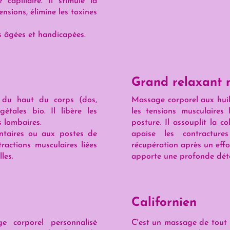
capillaire. Il stimule la
nsions, élimine les toxines
s âgées et handicapées.
Grand relaxant
 du haut du corps (dos,
Massage corporel aux huile
étales bio. Il libère les
les tensions musculaires
s lombaires.
posture. Il assouplit la co
ntaires ou aux postes de
apaise les contracture
tractions musculaires liées
récupération après un effo
les.
apporte une profonde déte
Californien
e corporel personnalisé
C'est un massage de tout l