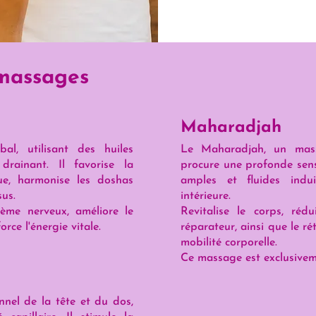
 massages
Maharadjah
l, utilisant des huiles
Le Maharadjah, un mass
 drainant. Il favorise la
procure une profonde sen
ue, harmonise les doshas
amples et fluides indui
sus.
intérieure.
stème nerveux, améliore le
Revitalise le corps, réd
orce l'énergie vitale.
réparateur, ainsi que le ré
mobilité corporelle.
Ce massage est exclusivem
nel de la tête et du dos,