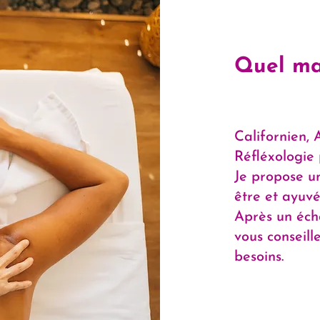
Quel ma
Californien,
Réfléxologie p
Je propose u
être et ayuvé
Après un éch
vous conseil
besoins.