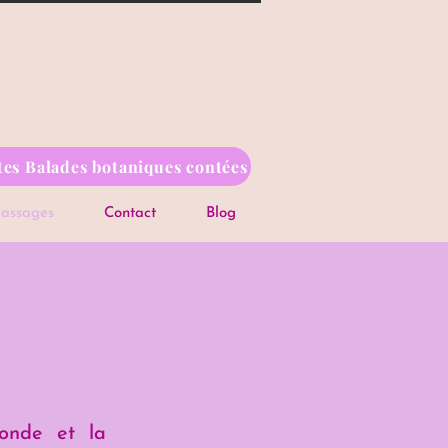
ates Balades botaniques contées
assages
Contact
Blog
fonde et la