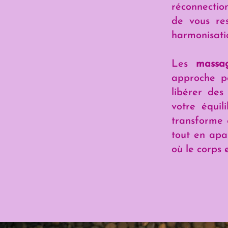
réconnectio
de vous re
harmonisati
Les
massa
approche per
libérer des
votre équi
transforme 
tout en apai
où le corps e