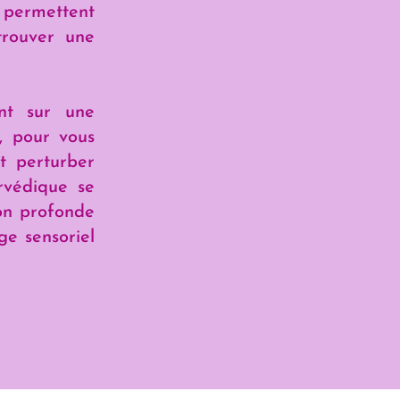
 permettent
trouver une
ent sur une
o, pour vous
t perturber
rvédique se
on profonde
ge sensoriel