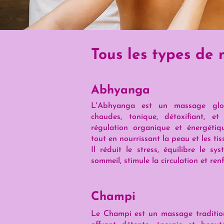
Tous les types de
Abhyanga
L'Abhyanga est un massage globa
chaudes, tonique, détoxifiant, et
régulation organique et énergétiq
tout en nourrissant la peau et les tis
Il réduit le stress, équilibre le sy
sommeil, stimule la circulation et renf
Champi
Le Champi est un massage tradition